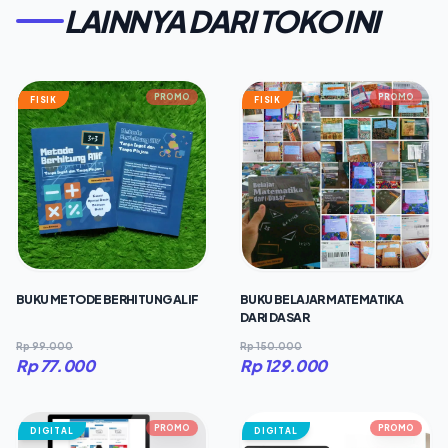
LAINNYA DARI TOKO INI
PROMO
PROMO
FISIK
FISIK
BUKU METODE BERHITUNG ALIF
BUKU BELAJAR MATEMATIKA
DARI DASAR
Rp 99.000
Rp 150.000
Rp 77.000
Rp 129.000
PROMO
PROMO
DIGITAL
DIGITAL