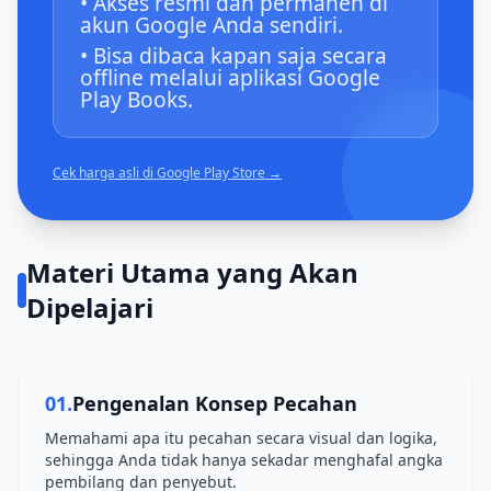
• Akses resmi dan permanen di
akun Google Anda sendiri.
• Bisa dibaca kapan saja secara
offline melalui aplikasi Google
Play Books.
Cek harga asli di Google Play Store →
Materi Utama yang Akan
Dipelajari
01.
Pengenalan Konsep Pecahan
Memahami apa itu pecahan secara visual dan logika,
sehingga Anda tidak hanya sekadar menghafal angka
pembilang dan penyebut.