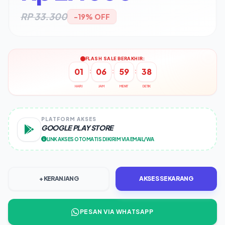
RP
33.300
-
19
% OFF
FLASH SALE BERAKHIR:
01
06
59
38
:
:
:
HARI
JAM
MENIT
DETIK
PLATFORM AKSES
GOOGLE PLAY STORE
LINK AKSES OTOMATIS DIKIRIM VIA EMAIL/WA
+ KERANJANG
AKSES SEKARANG
PESAN VIA WHATSAPP